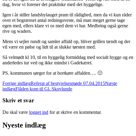
dag, hvor vi forener det praktiske med det hyggelige.
Igen i år stiller landsbylauget pram til rådighed, men da vi kun råder
over et begrænset antal redningsveste, må man meget gerne tage
egen med, ellers klare vi os med dem vi har. Medbring også gerne
rive og waders.
Mens vi sejler rundt og samler affald op, bliver grillen tændt og der
vil være en pølse og lidt til at slukke tørsten med.
Så velmødt kl 10, til en hyggelig formiddag med socialt hygge og en
anderledes tur ved og ikke mindst i Gadekæret.
PS. kommunen sørger for at bortkøre affalden…. 🙂
Indlægsnavigation
Forrige indlæg
Referat af bestyrelsesmøde 07.04.2015
Næste
indlæg
Flåden kom til Gl. Skovlunde
Skriv et svar
Du skal være
logget ind
for at skrive en kommentar.
Nyeste indlæg