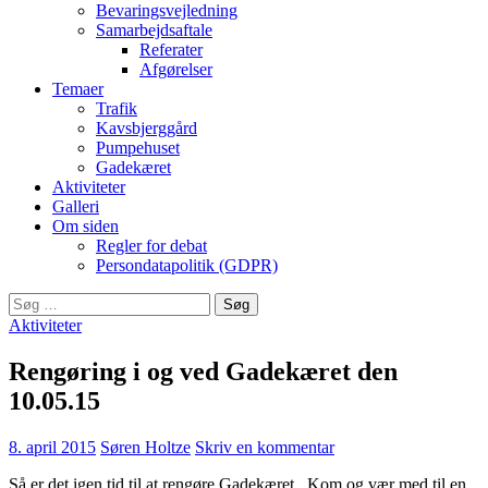
Bevaringsvejledning
Samarbejdsaftale
Referater
Afgørelser
Temaer
Trafik
Kavsbjerggård
Pumpehuset
Gadekæret
Aktiviteter
Galleri
Om siden
Regler for debat
Persondatapolitik (GDPR)
Søg
efter:
Aktiviteter
Rengøring i og ved Gadekæret den
10.05.15
8. april 2015
Søren Holtze
Skriv en kommentar
Så er det igen tid til at rengøre Gadekæret. Kom og vær med til en