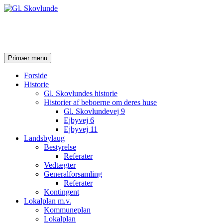
Gl. Skovlunde
Søg
Hop
Primær menu
til
indhold
Forside
Historie
Gl. Skovlundes historie
Historier af beboerne om deres huse
Gl. Skovlundevej 9
Ejbyvej 6
Ejbyvej 11
Landsbylaug
Bestyrelse
Referater
Vedtægter
Generalforsamling
Referater
Kontingent
Lokalplan m.v.
Kommuneplan
Lokalplan