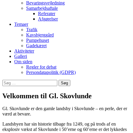
Bevaringsvejledning
Samarbejdsaftale
Referater
Afgørelser
Temaer
Trafik
Kavsbjerggård
Pumpehuset
Gadekæret
Aktiviteter
Galleri
Om siden
Regler for debat
Persondatapolitik (GDPR)
Søg
efter:
Velkommen til Gl. Skovlunde
Gl. Skovlunde er den gamle landsby i Skovlunde – en perle, der er
værd at bevare.
Landsbyen har sin historie tilbage fra 1249, og på trods af en
eksplosiv vækst af Skovlunde i 50’erne og 60’erne er det lykkedes