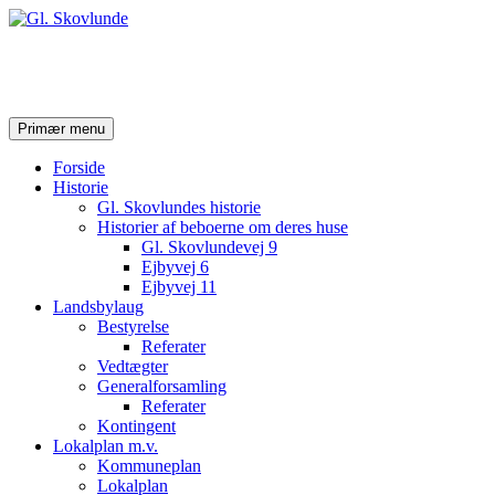
Gl. Skovlunde
Søg
Hop
Primær menu
til
indhold
Forside
Historie
Gl. Skovlundes historie
Historier af beboerne om deres huse
Gl. Skovlundevej 9
Ejbyvej 6
Ejbyvej 11
Landsbylaug
Bestyrelse
Referater
Vedtægter
Generalforsamling
Referater
Kontingent
Lokalplan m.v.
Kommuneplan
Lokalplan