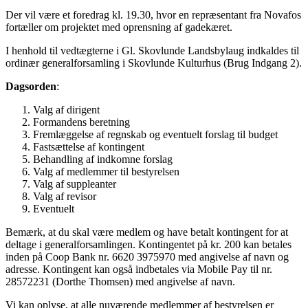
Der vil være et foredrag kl. 19.30, hvor en repræsentant fra Novafos
fortæller om projektet med oprensning af gadekæret.
I henhold til vedtægterne i Gl. Skovlunde Landsbylaug indkaldes til
ordinær generalforsamling i Skovlunde Kulturhus (Brug Indgang 2).
Dagsorden
:
Valg af dirigent
Formandens beretning
Fremlæggelse af regnskab og eventuelt forslag til budget
Fastsættelse af kontingent
Behandling af indkomne forslag
Valg af medlemmer til bestyrelsen
Valg af suppleanter
Valg af revisor
Eventuelt
Bemærk, at du skal være medlem og have betalt kontingent for at
deltage i generalforsamlingen. Kontingentet på kr. 200 kan betales
inden på Coop Bank nr. 6620 3975970 med angivelse af navn og
adresse. Kontingent kan også indbetales via Mobile Pay til nr.
28572231 (Dorthe Thomsen) med angivelse af navn.
Vi kan oplyse, at alle nuværende medlemmer af bestyrelsen er