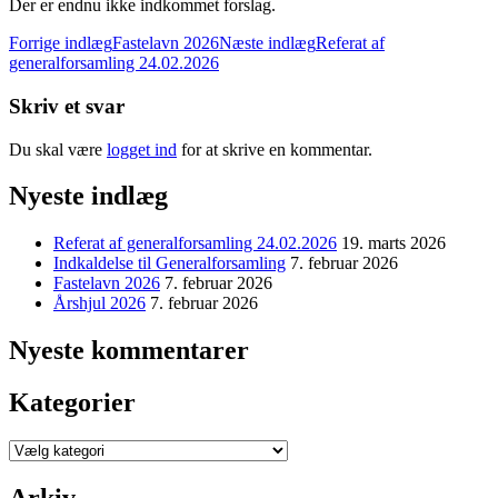
Der er endnu ikke indkommet forslag.
Indlægsnavigation
Forrige indlæg
Fastelavn 2026
Næste indlæg
Referat af
generalforsamling 24.02.2026
Skriv et svar
Du skal være
logget ind
for at skrive en kommentar.
Nyeste indlæg
Referat af generalforsamling 24.02.2026
19. marts 2026
Indkaldelse til Generalforsamling
7. februar 2026
Fastelavn 2026
7. februar 2026
Årshjul 2026
7. februar 2026
Nyeste kommentarer
Kategorier
Kategorier