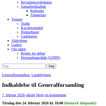
Bevaringsvejledning
Samarbejdsaftale
Referater
Afgørelser
Temaer
Trafik
Kavsbjerggård
Pumpehuset
Gadekæret
Aktiviteter
Galleri
Om siden
Regler for debat
Persondatapolitik (GDPR)
Søg
efter:
Generalforsamling
,
Landsbylaug
Indkaldelse til Generalforsamling
7. februar 2026
admin
Skriv en kommentar
Tirsdag den 24. februar 2026 kl. 18.00
(bemærk tidspunkt)