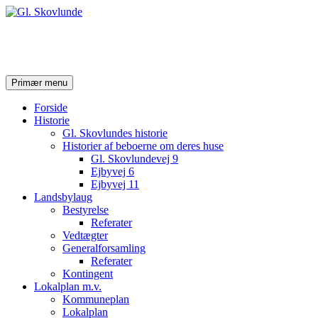
Gl. Skovlunde
Søg
Hop
Primær menu
til
indhold
Forside
Historie
Gl. Skovlundes historie
Historier af beboerne om deres huse
Gl. Skovlundevej 9
Ejbyvej 6
Ejbyvej 11
Landsbylaug
Bestyrelse
Referater
Vedtægter
Generalforsamling
Referater
Kontingent
Lokalplan m.v.
Kommuneplan
Lokalplan