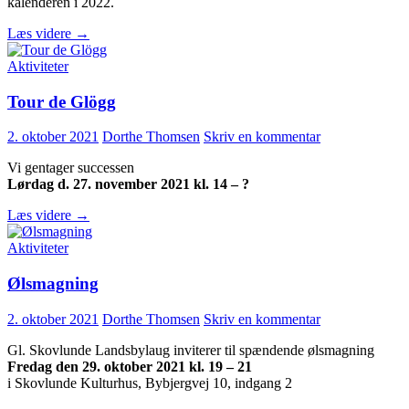
kalenderen i 2022.
Årshjul
Læs videre
→
2022
Aktiviteter
Tour de Glögg
2. oktober 2021
Dorthe Thomsen
Skriv en kommentar
Vi gentager successen
Lørdag d. 27. november 2021 kl. 14 – ?
Tour
Læs videre
→
de
Glögg
Aktiviteter
Ølsmagning
2. oktober 2021
Dorthe Thomsen
Skriv en kommentar
Gl. Skovlunde Landsbylaug inviterer til spændende ølsmagning
Fredag den 29. oktober 2021 kl. 19 – 21
i Skovlunde Kulturhus, Bybjergvej 10, indgang 2