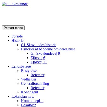
Gl. Skovlunde
Søg
Hop
Primær menu
til
indhold
Forside
Historie
Gl. Skovlundes historie
Historier af beboerne om deres huse
Gl. Skovlundevej 9
Ejbyvej 6
Ejbyvej 11
Landsbylaug
Bestyrelse
Referater
Vedtægter
Generalforsamling
Referater
Kontingent
Lokalplan m.v.
Kommuneplan
Lokalplan