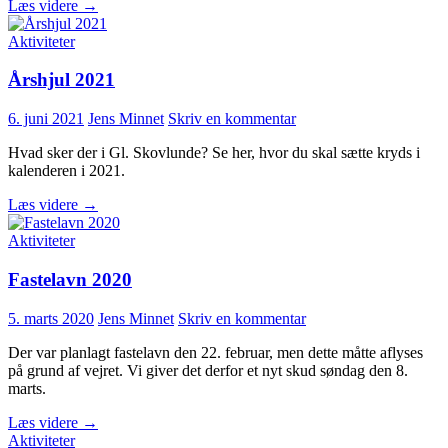
Ølsmagning
Læs videre
→
Aktiviteter
Årshjul 2021
6. juni 2021
Jens Minnet
Skriv en kommentar
Hvad sker der i Gl. Skovlunde? Se her, hvor du skal sætte kryds i
kalenderen i 2021.
Årshjul
Læs videre
→
2021
Aktiviteter
Fastelavn 2020
5. marts 2020
Jens Minnet
Skriv en kommentar
Der var planlagt fastelavn den 22. februar, men dette måtte aflyses
på grund af vejret. Vi giver det derfor et nyt skud søndag den 8.
marts.
Fastelavn
Læs videre
→
2020
Aktiviteter