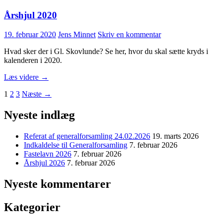
Årshjul 2020
19. februar 2020
Jens Minnet
Skriv en kommentar
Hvad sker der i Gl. Skovlunde? Se her, hvor du skal sætte kryds i
kalenderen i 2020.
Årshjul
Læs videre
→
2020
Indlægsnavigation
1
2
3
Næste →
Nyeste indlæg
Referat af generalforsamling 24.02.2026
19. marts 2026
Indkaldelse til Generalforsamling
7. februar 2026
Fastelavn 2026
7. februar 2026
Årshjul 2026
7. februar 2026
Nyeste kommentarer
Kategorier