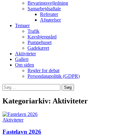
Bevaringsvejledning
Samarbejdsaftale
Referater
Afgørelser
Temaer
Trafik
Kavsbjerggård
Pumpehuset
Gadekæret
Aktiviteter
Galleri
Om siden
Regler for debat
Persondatapolitik (GDPR)
Søg
efter:
Kategoriarkiv: Aktiviteter
Aktiviteter
Fastelavn 2026