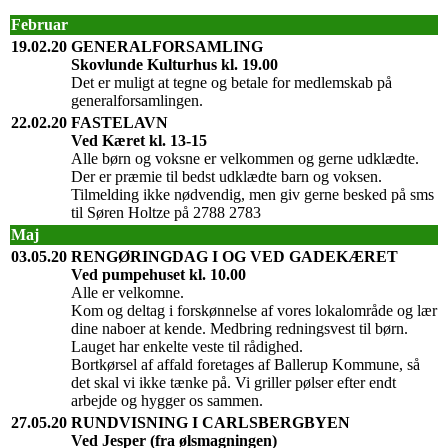
Februar
19.02.20
GENERALFORSAMLING
Skovlunde Kulturhus kl. 19.00
Det er muligt at tegne og betale for medlemskab på
generalforsamlingen.
22.02.20
FASTELAVN
Ved Kæret kl. 13-15
Alle børn og voksne er velkommen og gerne udklædte.
Der er præmie til bedst udklædte barn og voksen.
Tilmelding ikke nødvendig, men giv gerne besked på sms
til Søren Holtze på 2788 2783
Maj
03.05.20
RENGØRINGDAG I OG VED GADEKÆRET
Ved pumpehuset kl. 10.00
Alle er velkomne.
Kom og deltag i forskønnelse af vores lokalområde og lær
dine naboer at kende. Medbring redningsvest til børn.
Lauget har enkelte veste til rådighed.
Bortkørsel af affald foretages af Ballerup Kommune, så
det skal vi ikke tænke på. Vi griller pølser efter endt
arbejde og hygger os sammen.
27.05.20
RUNDVISNING I CARLSBERGBYEN
Ved Jesper (fra ølsmagningen)