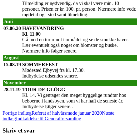
Tilmelding er nødvendig, da vi skal være min. 10
personer. Prisen er kr. 100, pr. person. Nærmere info vedr.
mødetid og –sted samt tilmelding.
Juni
07.06.20
HAVEVA
NDRING
Kl. 11.00
Gå med en tur rundt i området og se de smukke haver.
Lær eventuelt også noget om blomster og buske.
Nærmere info følger senere.
August
15.08.19
SOMMERFEST
Mødested Ejbyvej fra kl. 17.30.
Indbydelse udsendes senere.
November
28.11.19
TOUR DE GLÖGG
Kl. 14. Vi gentager den meget hyggelige rundtur hos
beboerne i landsbyen, som vi har haft de seneste år.
Indbydelse følger senere..
Indlægsnavigation
Forrige indlæg
Referat af halvårsmøde januar 2020
Næste
indlæg
Indkaldelse til Generalforsamling
Skriv et svar