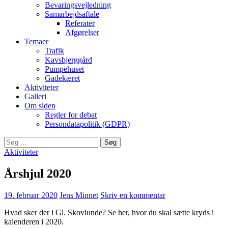
Bevaringsvejledning
Samarbejdsaftale
Referater
Afgørelser
Temaer
Trafik
Kavsbjerggård
Pumpehuset
Gadekæret
Aktiviteter
Galleri
Om siden
Regler for debat
Persondatapolitik (GDPR)
Søg
efter:
Aktiviteter
Årshjul 2020
19. februar 2020
Jens Minnet
Skriv en kommentar
Hvad sker der i Gl. Skovlunde? Se her, hvor du skal sætte kryds i
kalenderen i 2020.