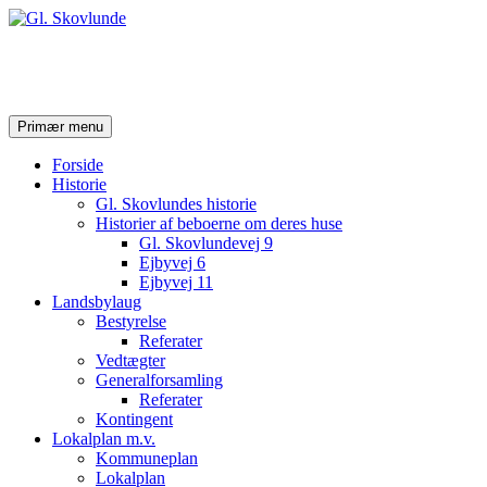
Gl. Skovlunde
Søg
Hop
Primær menu
til
indhold
Forside
Historie
Gl. Skovlundes historie
Historier af beboerne om deres huse
Gl. Skovlundevej 9
Ejbyvej 6
Ejbyvej 11
Landsbylaug
Bestyrelse
Referater
Vedtægter
Generalforsamling
Referater
Kontingent
Lokalplan m.v.
Kommuneplan
Lokalplan