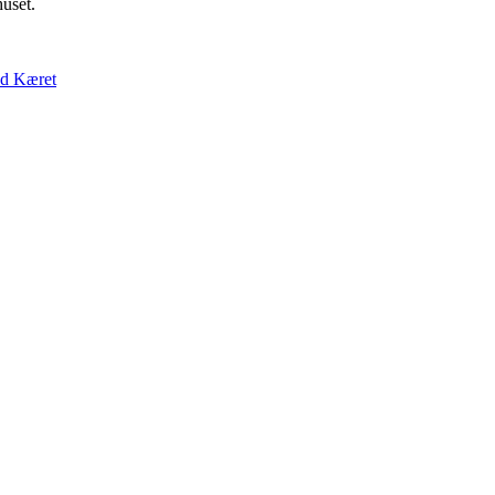
uset.
ed Kæret