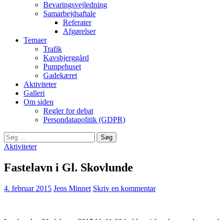
Bevaringsvejledning
Samarbejdsaftale
Referater
Afgørelser
Temaer
Trafik
Kavsbjerggård
Pumpehuset
Gadekæret
Aktiviteter
Galleri
Om siden
Regler for debat
Persondatapolitik (GDPR)
Søg
efter:
Aktiviteter
Fastelavn i Gl. Skovlunde
4. februar 2015
Jens Minnet
Skriv en kommentar