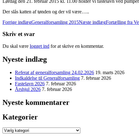
Lørdag den 21. februar 2015 kl. 11.00 holder vi fastelavn ved pumpeh
Der slås katten af tønden og der vil være…..
Indlægsnavigation
Forrige indlæg
Generalforsamling 2015
Næste indlæg
Fortælling fra V
Skriv et svar
Du skal være
logget ind
for at skrive en kommentar.
Nyeste indlæg
Referat af generalforsamling 24.02.2026
19. marts 2026
Indkaldelse til Generalforsamling
7. februar 2026
Fastelavn 2026
7. februar 2026
Årshjul 2026
7. februar 2026
Nyeste kommentarer
Kategorier
Kategorier