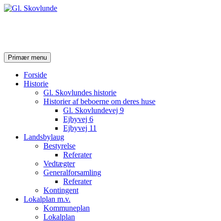
Gl. Skovlunde
Søg
Hop
Primær menu
til
indhold
Forside
Historie
Gl. Skovlundes historie
Historier af beboerne om deres huse
Gl. Skovlundevej 9
Ejbyvej 6
Ejbyvej 11
Landsbylaug
Bestyrelse
Referater
Vedtægter
Generalforsamling
Referater
Kontingent
Lokalplan m.v.
Kommuneplan
Lokalplan