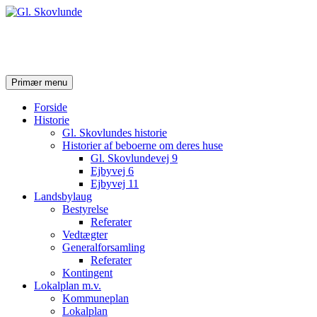
Gl. Skovlunde
Søg
Hop
Primær menu
til
indhold
Forside
Historie
Gl. Skovlundes historie
Historier af beboerne om deres huse
Gl. Skovlundevej 9
Ejbyvej 6
Ejbyvej 11
Landsbylaug
Bestyrelse
Referater
Vedtægter
Generalforsamling
Referater
Kontingent
Lokalplan m.v.
Kommuneplan
Lokalplan