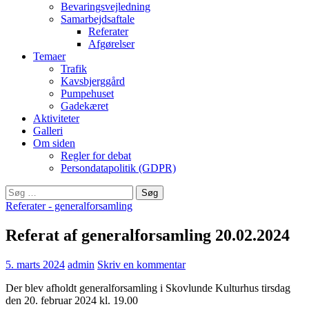
Bevaringsvejledning
Samarbejdsaftale
Referater
Afgørelser
Temaer
Trafik
Kavsbjerggård
Pumpehuset
Gadekæret
Aktiviteter
Galleri
Om siden
Regler for debat
Persondatapolitik (GDPR)
Søg
efter:
Referater - generalforsamling
Referat af generalforsamling 20.02.2024
5. marts 2024
admin
Skriv en kommentar
Der blev afholdt generalforsamling i Skovlunde Kulturhus tirsdag
den 20. februar 2024 kl. 19.00