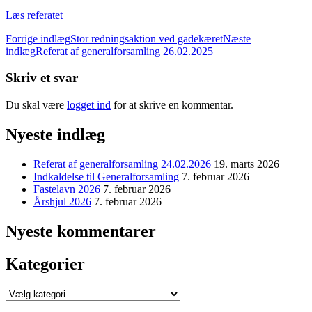
Læs referatet
Indlægsnavigation
Forrige indlæg
Stor redningsaktion ved gadekæret
Næste
indlæg
Referat af generalforsamling 26.02.2025
Skriv et svar
Du skal være
logget ind
for at skrive en kommentar.
Nyeste indlæg
Referat af generalforsamling 24.02.2026
19. marts 2026
Indkaldelse til Generalforsamling
7. februar 2026
Fastelavn 2026
7. februar 2026
Årshjul 2026
7. februar 2026
Nyeste kommentarer
Kategorier
Kategorier